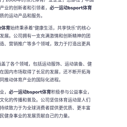
产业的创新者和引领者，
必一运动bsport体育
质的运动产品和服务。
t体育
始终秉承着“健康生活，共享快乐”的核心
发展。公司拥有一支充满激情和创新精神的团
造、营销推广等多个领域，致力于打造出更具
涵盖了各个领域，包括运动服饰、运动装备、健
在国内市场取得了长足的发展，还不断开拓海
同推动体育产业的国际化进程。
业，
必一运动bsport体育
积极参与公益事业，
文化的传播和普及。公司坚信体育运动是人们
持续致力于为全球消费者提供更优质、更丰富
民健身事业的发展贡献自己的力量。