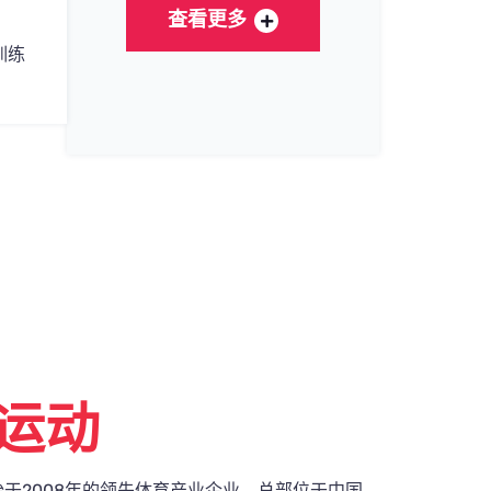
查看更多
训练
运动
始于2008年的领先体育产业企业，总部位于中国