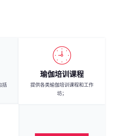
瑜伽培训课程
包括
提供各类瑜伽培训课程和工作
。
坊；