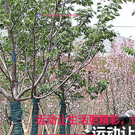
运动让生活更精彩，