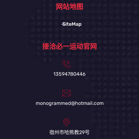
网站地图
SiteMap
接洽必一运动官网
13594780446
monogrammed@hotmail.com
宿州市哈熊教29号