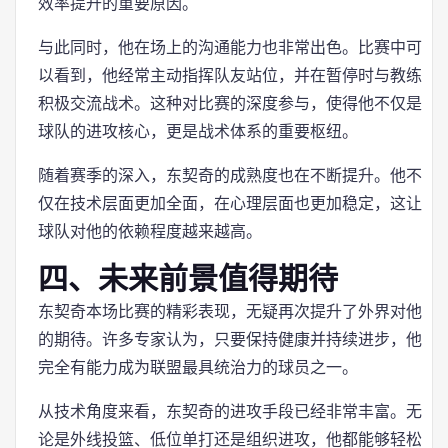
效率提升的重要原因。
与此同时，他在场上的沟通能力也非常出色。比赛中可
以看到，他经常主动指挥队友站位，并在暂停时与教练
积极交流战术。这种对比赛的深度参与，使得他不仅是
球队的进攻核心，更是战术体系的重要枢纽。
随着赛季的深入，东契奇的成熟度也在不断提升。他不
仅在技术层面更加全面，在心理层面也更加稳定，这让
球队对他的依赖程度越来越高。
四、未来前景值得期待
东契奇本场比赛的精彩表现，无疑再次提升了外界对他
的期待。许多专家认为，只要保持健康并持续进步，他
完全有能力成为联盟最具统治力的球员之一。
从技术角度来看，东契奇的进攻手段已经非常丰富。无
论是外线投篮、低位单打还是组织进攻，他都能够轻松