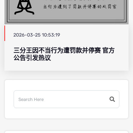
2026-03-25 10:53:19
三分王因不当行为遭罚款并停赛 官方
公告引发热议