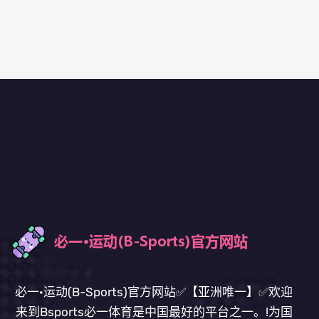
必一·运动(B-Sports)官方网站✅【亚洲唯一】✅欢迎
来到Bsports必一体育是中国最好的平台之一。!为国