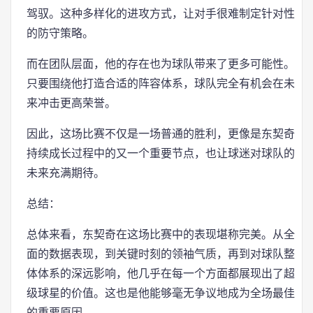
驾驭。这种多样化的进攻方式，让对手很难制定针对性
的防守策略。
而在团队层面，他的存在也为球队带来了更多可能性。
只要围绕他打造合适的阵容体系，球队完全有机会在未
来冲击更高荣誉。
因此，这场比赛不仅是一场普通的胜利，更像是东契奇
持续成长过程中的又一个重要节点，也让球迷对球队的
未来充满期待。
总结：
总体来看，东契奇在这场比赛中的表现堪称完美。从全
面的数据表现，到关键时刻的领袖气质，再到对球队整
体体系的深远影响，他几乎在每一个方面都展现出了超
级球星的价值。这也是他能够毫无争议地成为全场最佳
的重要原因。