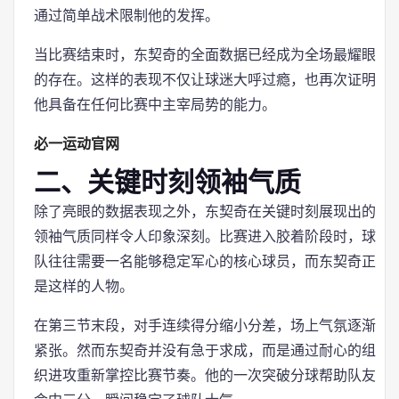
通过简单战术限制他的发挥。
当比赛结束时，东契奇的全面数据已经成为全场最耀眼
的存在。这样的表现不仅让球迷大呼过瘾，也再次证明
他具备在任何比赛中主宰局势的能力。
必一运动官网
二、关键时刻领袖气质
除了亮眼的数据表现之外，东契奇在关键时刻展现出的
领袖气质同样令人印象深刻。比赛进入胶着阶段时，球
队往往需要一名能够稳定军心的核心球员，而东契奇正
是这样的人物。
在第三节末段，对手连续得分缩小分差，场上气氛逐渐
紧张。然而东契奇并没有急于求成，而是通过耐心的组
织进攻重新掌控比赛节奏。他的一次突破分球帮助队友