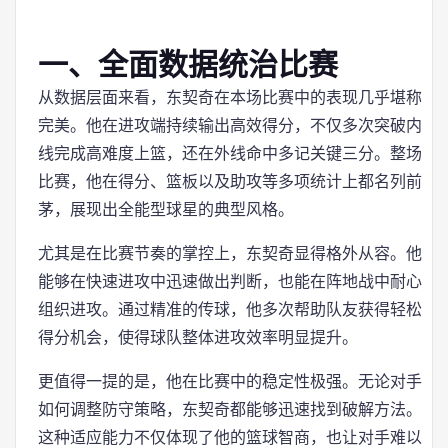
一、全面数据统治比赛
从数据层面来看，东契奇在本场比赛中的表现几乎堪称
完美。他在进攻端持续输出高效得分，不仅多次突破内
线完成高难度上篮，还在外线命中多记关键三分。整场
比赛，他在得分、篮板以及助攻等多项统计上都名列前
茅，展现出全能型球星的典型风格。
尤其是在比赛节奏的掌控上，东契奇显得格外从容。他
能够在快速进攻中迅速做出判断，也能在阵地战中耐心
组织进攻。通过精准的传球，他多次帮助队友获得轻松
得分机会，使得球队整体进攻效率明显提升。
更值得一提的是，他在比赛中的稳定性极强。无论对手
如何调整防守策略，东契奇都能够迅速找到破解方法。
这种适应能力不仅体现了他的篮球智商，也让对手难以