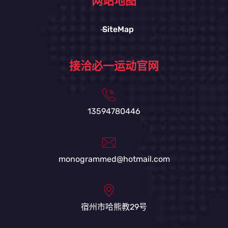
网站地图
SiteMap
接洽必一运动官网
13594780446
monogrammed@hotmail.com
宿州市哈熊教29号