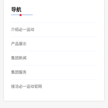
导航
介绍必一运动
产品展示
集团新闻
集团服务
接洽必一运动官网