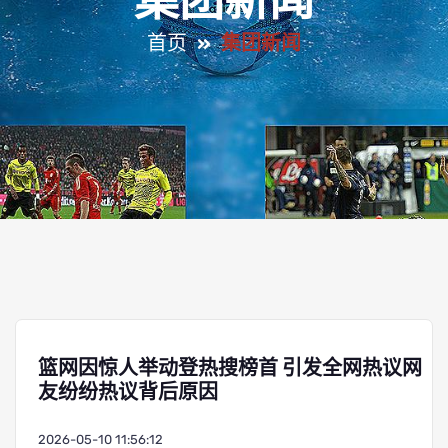
集团新闻
首页
集团新闻
篮网因惊人举动登热搜榜首 引发全网热议网
友纷纷热议背后原因
2026-05-10 11:56:12