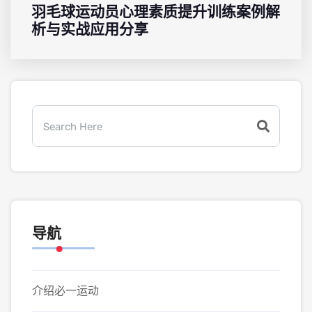
羽毛球运动员心理素质提升训练案例解
析与实战应用分享
导航
介绍必一运动