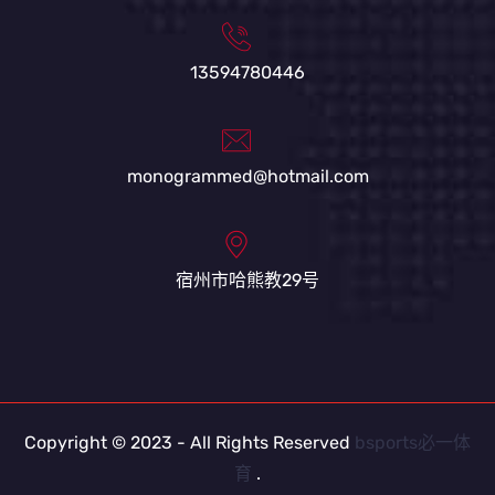
13594780446
monogrammed@hotmail.com
宿州市哈熊教29号
Copyright © 2023 - All Rights Reserved
bsports必一体
育
.