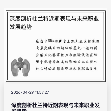
2026-04-29 11:57:27
深度剖析杜兰特近期表现与未来职业发