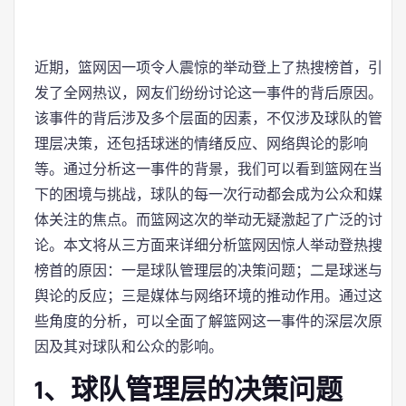
近期，篮网因一项令人震惊的举动登上了热搜榜首，引
发了全网热议，网友们纷纷讨论这一事件的背后原因。
该事件的背后涉及多个层面的因素，不仅涉及球队的管
理层决策，还包括球迷的情绪反应、网络舆论的影响
等。通过分析这一事件的背景，我们可以看到篮网在当
下的困境与挑战，球队的每一次行动都会成为公众和媒
体关注的焦点。而篮网这次的举动无疑激起了广泛的讨
论。本文将从三方面来详细分析篮网因惊人举动登热搜
榜首的原因：一是球队管理层的决策问题；二是球迷与
舆论的反应；三是媒体与网络环境的推动作用。通过这
些角度的分析，可以全面了解篮网这一事件的深层次原
因及其对球队和公众的影响。
1、球队管理层的决策问题