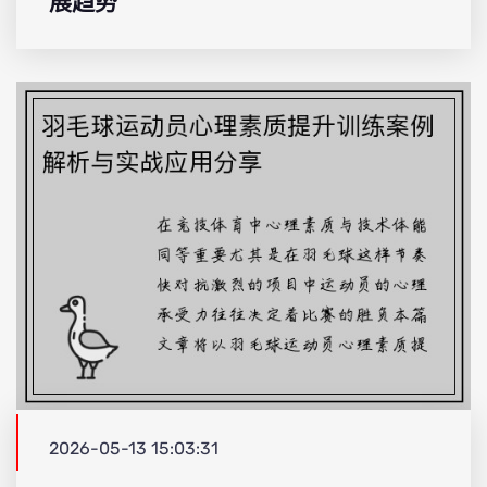
展趋势
2026-05-13 15:03:31