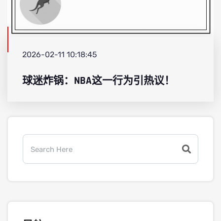
2026-02-11 10:18:45
球迷炸锅：NBA这一行为引热议！