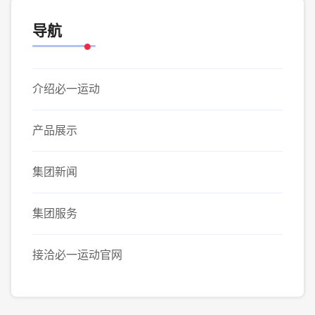
导航
介绍必一运动
产品展示
集团新闻
集团服务
接洽必一运动官网