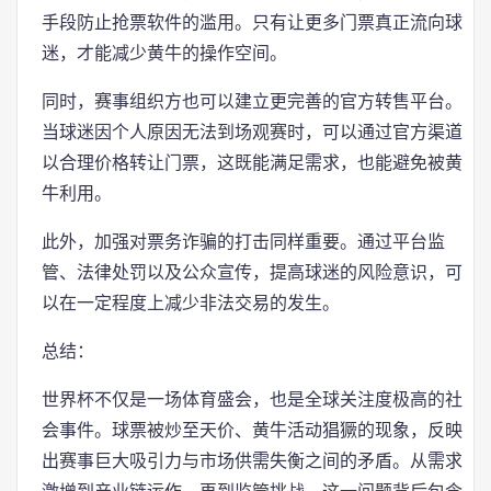
手段防止抢票软件的滥用。只有让更多门票真正流向球
迷，才能减少黄牛的操作空间。
同时，赛事组织方也可以建立更完善的官方转售平台。
当球迷因个人原因无法到场观赛时，可以通过官方渠道
以合理价格转让门票，这既能满足需求，也能避免被黄
牛利用。
此外，加强对票务诈骗的打击同样重要。通过平台监
管、法律处罚以及公众宣传，提高球迷的风险意识，可
以在一定程度上减少非法交易的发生。
总结：
世界杯不仅是一场体育盛会，也是全球关注度极高的社
会事件。球票被炒至天价、黄牛活动猖獗的现象，反映
出赛事巨大吸引力与市场供需失衡之间的矛盾。从需求