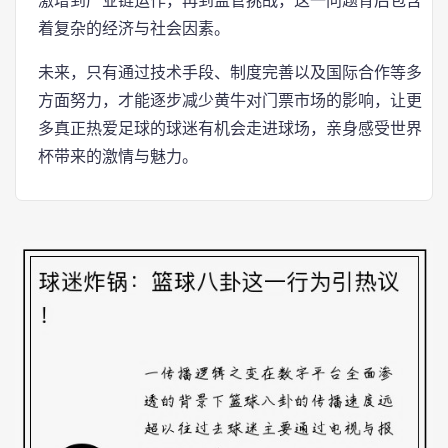
激增到产业链运作，再到监管挑战，这一问题背后包含
着复杂的经济与社会因素。
未来，只有通过技术手段、制度完善以及国际合作等多
方面努力，才能逐步减少黄牛对门票市场的影响，让更
多真正热爱足球的球迷有机会走进球场，亲身感受世界
杯带来的激情与魅力。