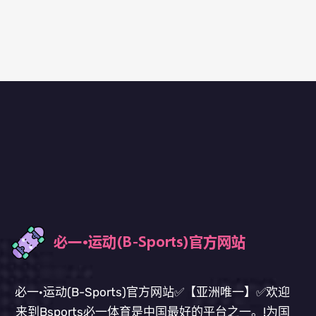
必一·运动(B-Sports)官方网站✅【亚洲唯一】✅欢迎
来到Bsports必一体育是中国最好的平台之一。!为国