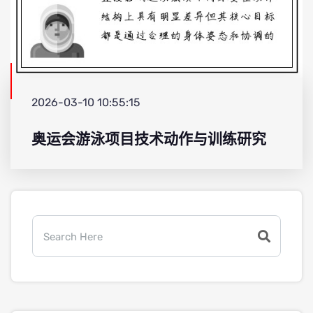
2026-03-10 10:55:15
奥运会游泳项目技术动作与训练研究